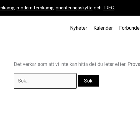
femkamp
,
modern femkamp
,
orienteringsskytte
och
TREC
.
Nyheter
Kalender
Förbunde
Det verkar som att vi inte kan hitta det du letar efter. Prov
Sök
efter: