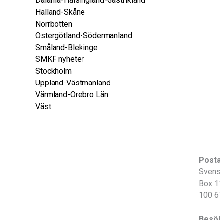
Dalarna-Hälsingland-Gästrikland
Halland-Skåne
Norrbotten
Östergötland-Södermanland
Småland-Blekinge
SMKF nyheter
Stockholm
Uppland-Västmanland
Värmland-Örebro Län
Väst
Post
Svens
Box 1
100 6
Besö