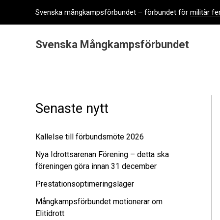
Hoppa
Svenska mångkampsförbundet – förbundet för
militär 
till
innehåll
Svenska Mångkampsförbundet
Senaste nytt
Kallelse till förbundsmöte 2026
Nya Idrottsarenan Förening – detta ska
föreningen göra innan 31 december
Prestationsoptimeringsläger
Mångkampsförbundet motionerar om
Elitidrott