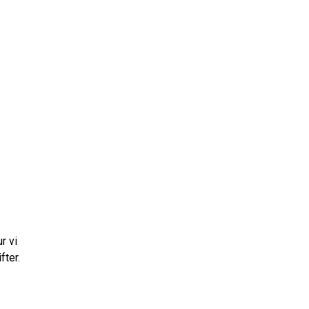
r vi
fter.