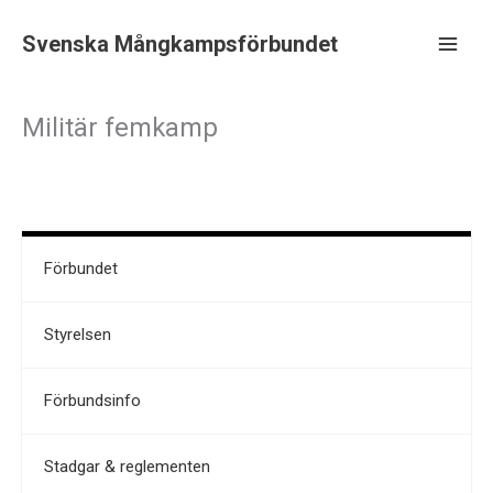
Hoppa
till
Svenska Mångkampsförbundet
innehåll
Main
Men
Militär femkamp
Förbundet
Styrelsen
Förbundsinfo
Stadgar & reglementen