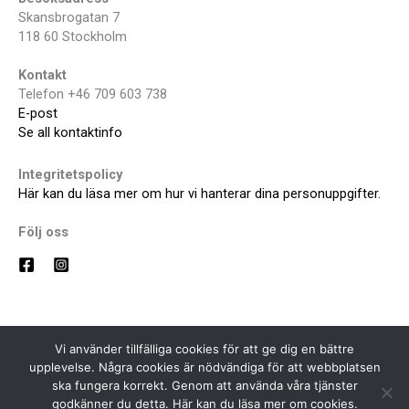
Skansbrogatan 7
118 60 Stockholm
Kontakt
Telefon +46 709 603 738
E-post
Se all kontaktinfo
Integritetspolicy
Här kan du läsa mer om hur vi hanterar dina personuppgifter.
Följ oss
Vi använder tillfälliga cookies för att ge dig en bättre
upplevelse. Några cookies är nödvändiga för att webbplatsen
ska fungera korrekt. Genom att använda våra tjänster
godkänner du detta. Här kan du läsa mer om cookies.