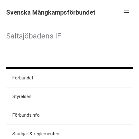
Hoppa
till
Svenska Mångkampsförbundet
innehåll
Main
Men
Saltsjöbadens IF
Förbundet
Styrelsen
Förbundsinfo
Stadgar & reglementen