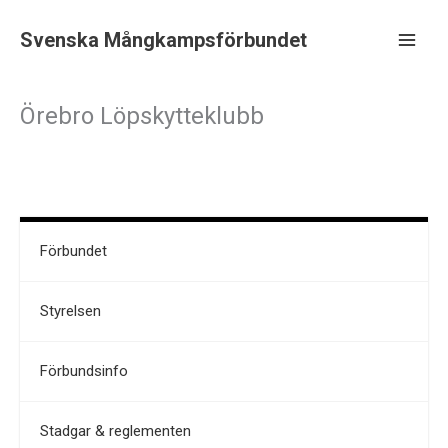
Hoppa
till
Svenska Mångkampsförbundet
innehåll
Main
Men
Örebro Löpskytteklubb
Förbundet
Styrelsen
Förbundsinfo
Stadgar & reglementen