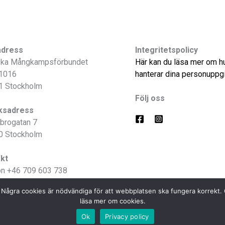
adress
Integritetspolicy
ka Mångkampsförbundet
Här kan du läsa mer om hu
1016
hanterar dina personuppgi
1 Stockholm
Följ oss
ksadress
brogatan 7
0 Stockholm
kt
on +46 709 603 738
t
lse. Några cookies är nödvändiga för att webbplatsen ska fungera korrek
 kontaktinfo
läsa mer om cookies.
Ok
Privacy policy