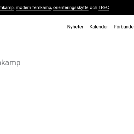
femkamp
,
modern femkamp
,
orienteringsskytte
och
TREC
.
Nyheter
Kalender
Förbunde
emkamp