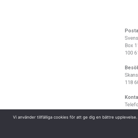
Post
Svens
Box 1
100 6
Besö
Skans
118 6
Konta
Telef
E-pos
Vi använder tillfälliga cookies för att ge dig en bättre uppleve
Se all