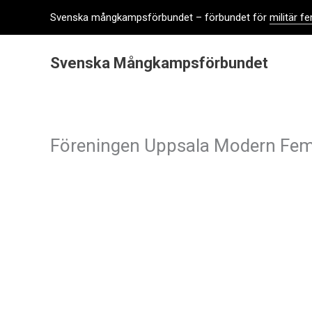
Hoppa
Svenska mångkampsförbundet – förbundet för
militär 
till
innehåll
Svenska Mångkampsförbundet
Föreningen Uppsala Modern F